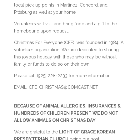
local pick-up points in Martinez, Concord, and
Pittsburg as well at your home
Volunteers will visit and bring food and a gift to the
homebound upon request.
Christmas For Everyone (CFE), was founded in 1984. A
volunteer organization. We are dedicated to sharing
this joyous holiday with those who may be without
family or funds to do so on their own.
Please call (925) 228-2233 for more information
EMAIL: CFE_CHRISTMAS@COMCAST.NET
BECAUSE OF ANIMAL ALLERGIES, INSURANCES &
HUNDREDS OF CHILDREN PRESENT WE DO NOT
ALLOW ANIMALS ON CHRISTMAS DAY
We are grateful to the
LIGHT OF GRACE KOREAN
PRESBYTERIAN CHURCH
being our host