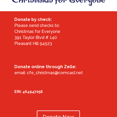
Donate by check:
Please send checks to:
Christmas for Everyone
391 Taylor Blvd # 140
Pleasant Hill 94523
Donate online through Zelle:
email: cfe_christmas@comcast.net
EIN: 464947056
Donate Now